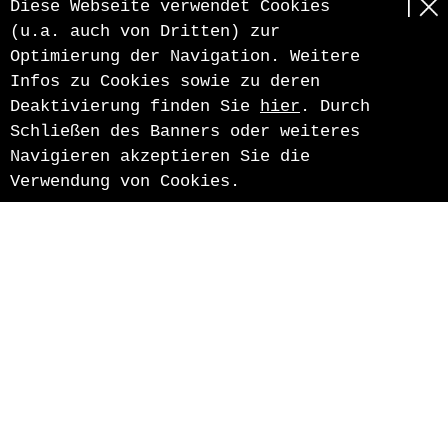
Diese Webseite verwendet Cookies
(u.a. auch von Dritten) zur
Optimierung der Navigation. Weitere
Infos zu Cookies sowie zu deren
Deaktivierung finden Sie
hier
. Durch
Schließen des Banners oder weiteres
Navigieren akzeptieren Sie die
Verwendung von Cookies.
Pircher Erwin GmbH
Aichweg 6
I-39019 Dorf Tirol
MwSt.-Nr.: 02296360213
T. +39 0473 92 33 62
F. +39 0473 92 54 28
info@pircher-e.com